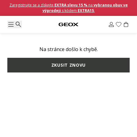
Zaregistrujte se a získejte
EXTRA slevu 15 %
na
vybranou obuv ve
výprodeji
s kódem
EXTRA15
.
Na stránce došlo k chybě.
ZKUSIT ZNOVU