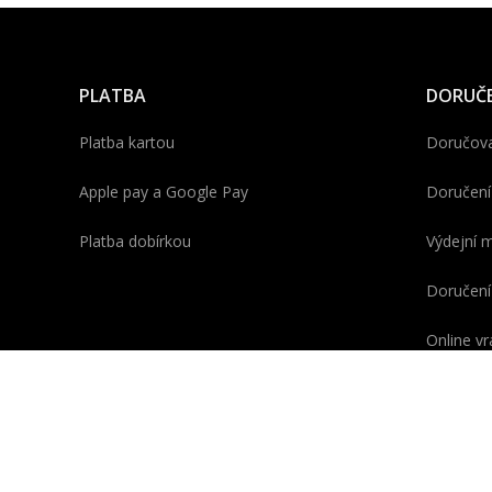
PLATBA
DORUČE
Platba kartou
Doručova
Apple pay a Google Pay
Doručení
Platba dobírkou
Výdejní m
Doručení
Online vr
Reklama