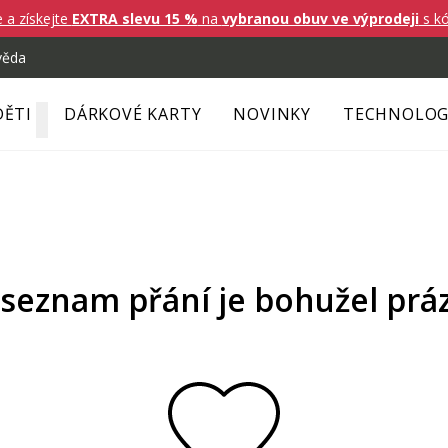
e a získejte
EXTRA slevu 15 %
na
vybranou obuv ve výprodeji
s k
věda
DĚTI
DÁRKOVÉ KARTY
NOVINKY
TECHNOLOG
 seznam přání je bohužel prá