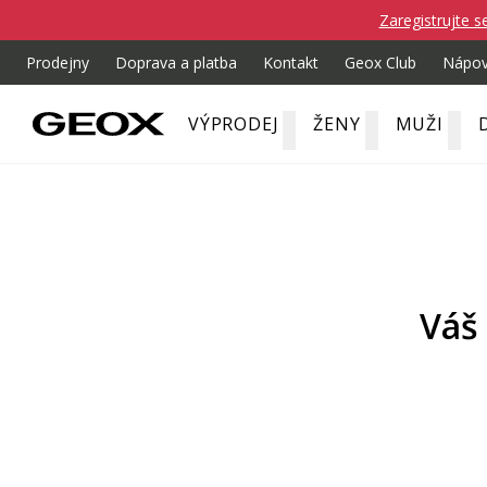
Zaregistrujte s
Prodejny
Doprava a platba
Kontakt
Geox Club
Nápo
VÝPRODEJ
ŽENY
MUŽI
Váš