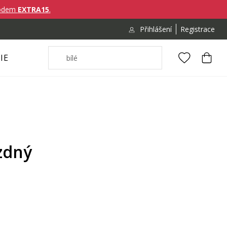
ódem
EXTRA15
.
Přihlášení
Registrace
IE
zdný