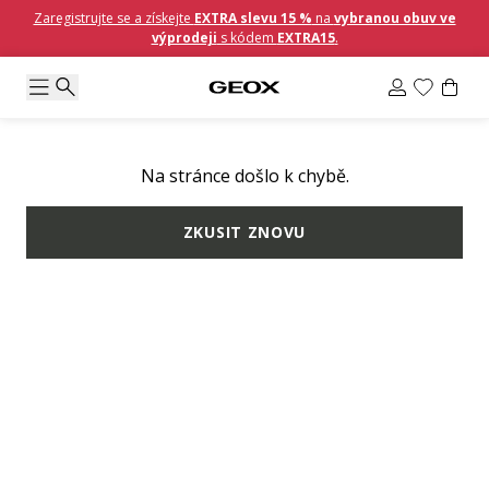
Zaregistrujte se a získejte
EXTRA slevu 15 %
na
vybranou obuv ve
výprodeji
s kódem
EXTRA15
.
Na stránce došlo k chybě.
ZKUSIT ZNOVU