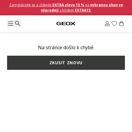
Zaregistrujte se a získejte
EXTRA slevu 15 %
na
vybranou obuv ve
výprodeji
s kódem
EXTRA15
.
Na stránce došlo k chybě.
ZKUSIT ZNOVU