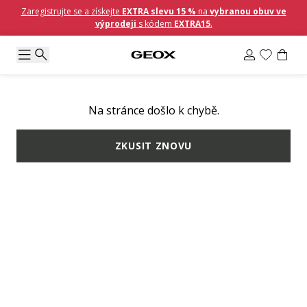
Zaregistrujte se a získejte
EXTRA slevu 15 %
na
vybranou obuv ve
výprodeji
s kódem
EXTRA15
.
Na stránce došlo k chybě.
ZKUSIT ZNOVU