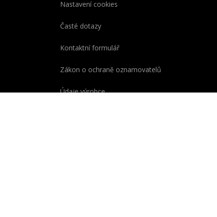
Nastavení cookies
Časté dotazy
Kontaktní formulář
Zákon o ochraně oznamovatelů
Údaje výrobce