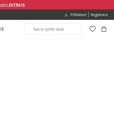
ódem
EXTRA15
.
Přihlášení
Registrace
IE