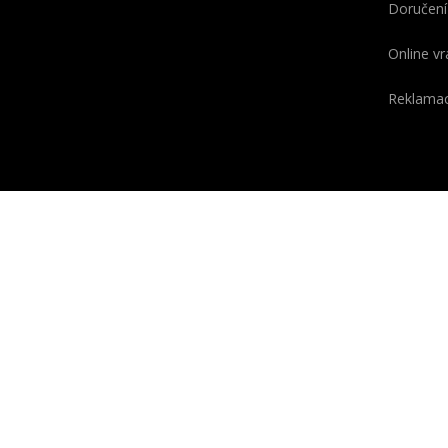
Doručení
Online vr
Reklama
KONTAKT
O GEOX
Telefon
Slovo GE
(odvozen
+420 910 920 954
a X, kter
PO
-
PÁ
7:00 - 15:00
technolog
E-mail
laborato