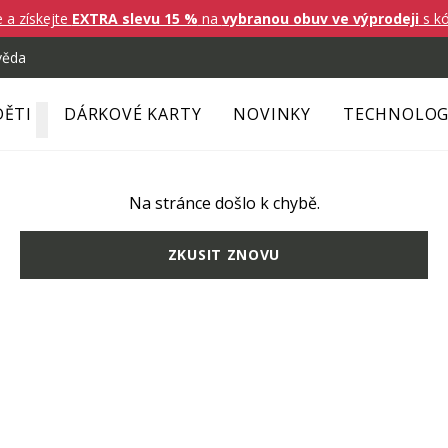
e a získejte
EXTRA slevu 15 %
na
vybranou obuv ve výprodeji
s k
věda
DĚTI
DÁRKOVÉ KARTY
NOVINKY
TECHNOLOG
Na stránce došlo k chybě.
ZKUSIT ZNOVU