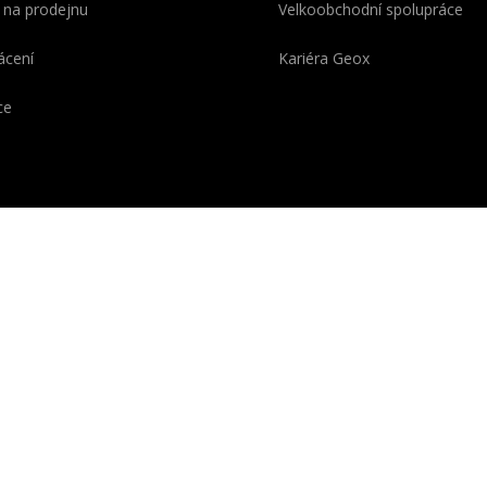
 na prodejnu
Velkoobchodní spolupráce
ácení
Kariéra Geox
ce
OX se skládá z Geo
o z řeckého „ge-“ = „země“)
é symbolizuje pokročilou
ii vyvinutou v italských
řích a chráněnou