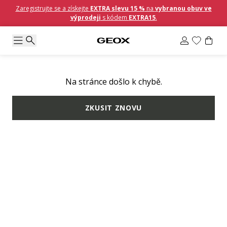
Zaregistrujte se a získejte
EXTRA slevu 15 %
na
vybranou obuv ve
výprodeji
s kódem
EXTRA15
.
Na stránce došlo k chybě.
ZKUSIT ZNOVU