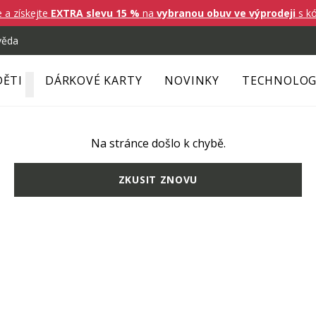
e a získejte
EXTRA slevu 15 %
na
vybranou obuv ve výprodeji
s k
věda
DĚTI
DÁRKOVÉ KARTY
NOVINKY
TECHNOLOG
Na stránce došlo k chybě.
ZKUSIT ZNOVU