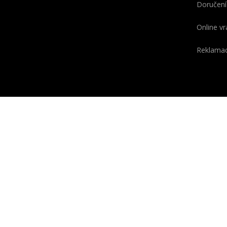
Doručení
Online vr
Reklama
KONTAKT
O GEOX
Telefon
Slovo GE
(odvozen
+420 910 920 954
a X, kter
PO
-
PÁ
7:00 - 15:00
technolog
E-mail
laborato