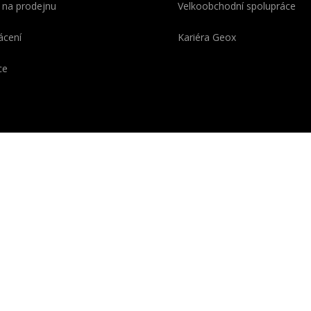
 na prodejnu
Velkoobchodní spolupráce
ácení
Kariéra Geox
ce
OX se skládá z Geo
o z řeckého „ge-“ = „země“)
é symbolizuje pokročilou
ii vyvinutou v italských
řích a chráněnou