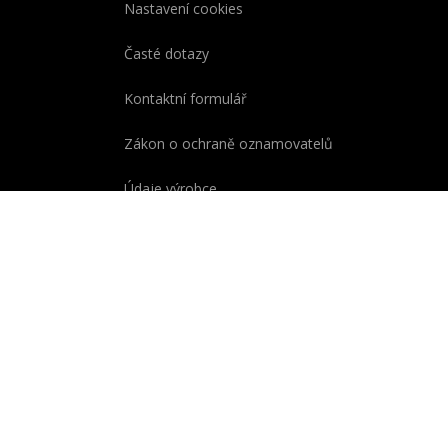
Nastavení cookies
Časté dotazy
Kontaktní formulář
Zákon o ochraně oznamovatelů
Údaje výrobce