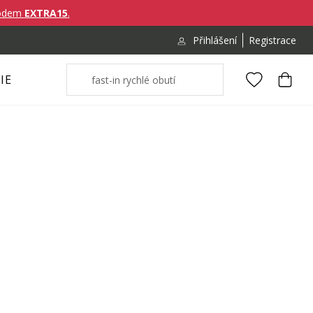
ódem
EXTRA15
.
Přihlášení
Registrace
IE