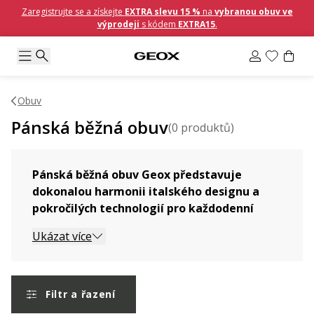
Zaregistrujte se a získejte
EXTRA slevu 15 %
na
vybranou obuv ve
výprodeji
s kódem
EXTRA15
.
Obuv
Pánská běžná obuv
(
0
produktů
)
Pánská běžná obuv Geox představuje
dokonalou harmonii italského designu a
pokročilých technologií pro každodenní
nošení.
Ukázat více
Pro maximální pohodlí a prodyšnost využíváme
technologii
Respira™
, která díky speciální
membráně aktivně odvádí vlhkost a reguluje
Filtr a řazení
teplotu. Revolučně lehká podrážka
Spherica™