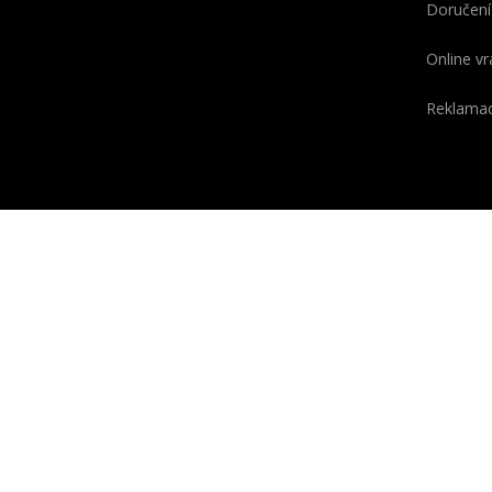
Doručení
Online vr
Reklama
KONTAKT
O GEOX
Telefon
Slovo GE
(odvozen
+420 910 920 954
a X, kter
PO
-
PÁ
7:00 - 15:00
technolog
E-mail
laborato