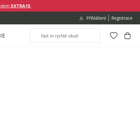
ódem
EXTRA15
.
Přihlášení
Registrace
IE