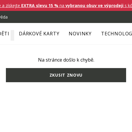
e a získejte
EXTRA slevu 15 %
na
vybranou obuv ve výprodeji
s k
věda
DĚTI
DÁRKOVÉ KARTY
NOVINKY
TECHNOLOG
Na stránce došlo k chybě.
ZKUSIT ZNOVU