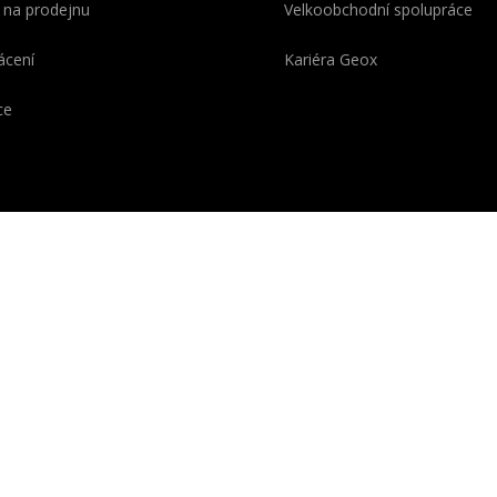
 na prodejnu
Velkoobchodní spolupráce
ácení
Kariéra Geox
ce
OX se skládá z Geo
o z řeckého „ge-“ = „země“)
é symbolizuje pokročilou
ii vyvinutou v italských
řích a chráněnou