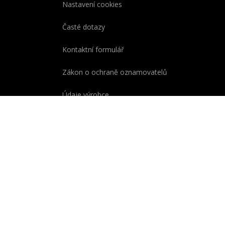
Nastavení cookies
Časté dotazy
Kontaktní formulář
Zákon o ochraně oznamovatelů
Údaje výrobce