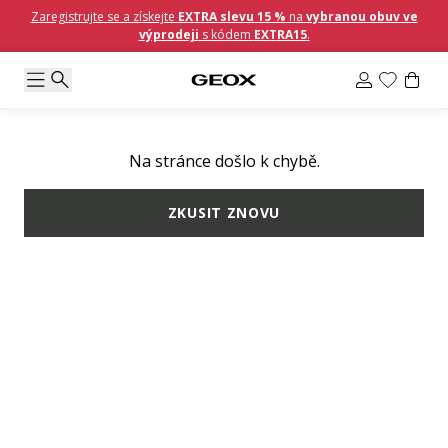
Zaregistrujte se a získejte
EXTRA slevu 15 %
na
vybranou obuv ve
výprodeji
s kódem
EXTRA15
.
Na stránce došlo k chybě.
ZKUSIT ZNOVU