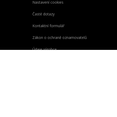
Nastavení cookies
Časté dotazy
Kontaktní formulář
Zákon o ochraně oznamovatelů
Údaje výrobce