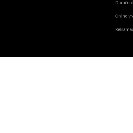
Doručení
Online vr
Reklama
KONTAKT
O GEOX
Telefon
Slovo GE
(odvozen
+420 910 920 954
a X, kter
PO
-
PÁ
7:00 - 15:00
technolog
E-mail
laborato