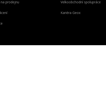
 na prodejnu
Velkoobchodní spolupráce
ácení
Kariéra Geox
ce
OX se skládá z Geo
o z řeckého „ge-“ = „země“)
é symbolizuje pokročilou
ii vyvinutou v italských
řích a chráněnou