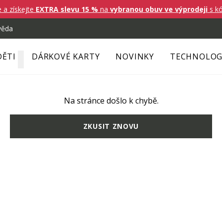
e a získejte
EXTRA slevu 15 %
na
vybranou obuv ve výprodeji
s k
věda
DĚTI
DÁRKOVÉ KARTY
NOVINKY
TECHNOLOG
Na stránce došlo k chybě.
ZKUSIT ZNOVU