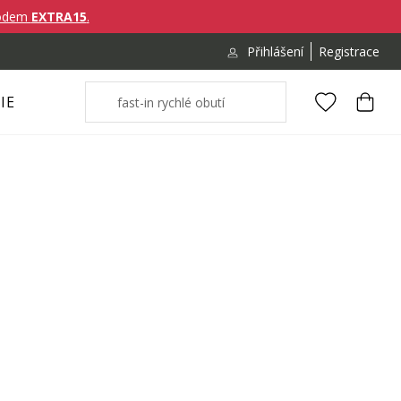
ódem
EXTRA15
.
Přihlášení
Registrace
IE