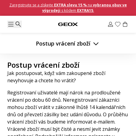
Zaregistrujte se a získejte
EXTRA slevu 15 %
na
vybranou obuv ve
výprodeji
s kódem
EXTRA15
.
Postup vrácení zboží
Postup vrácení zboží
Jak postupovat, když vám zakoupené zboží
nevyhovuje a chcete ho vrátit?
Registrovaní uživatelé mají nárok na prodloužené
vrácení po dobu 60 dnů. Neregistrovaní zákazníci
mohou zboží vrátit v zákonné lhůtě 14 kalendářních
dnů od převzetí zásilky bez udání důvodu. O průběhu
vrácení zboží vás budeme informovat e-mailem.
Vrácené zboží musí být čisté a nesmí jevit známky