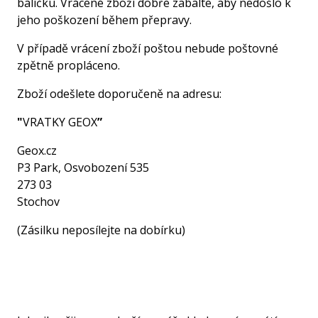
balíčku. Vrácené zboží dobře zabalte, aby nedošlo k
jeho poškození během přepravy.
V případě vrácení zboží poštou nebude poštovné
zpětně propláceno.
Zboží odešlete doporučeně na adresu:
"
VRATKY GEOX
”
Geox.cz
P3 Park, Osvobození 535
273 03
Stochov
(Zásilku neposílejte na dobírku)