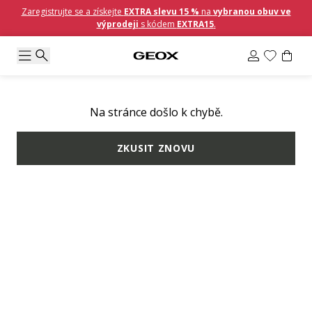
Zaregistrujte se a získejte
EXTRA slevu 15 %
na
vybranou obuv ve
výprodeji
s kódem
EXTRA15
.
Na stránce došlo k chybě.
ZKUSIT ZNOVU