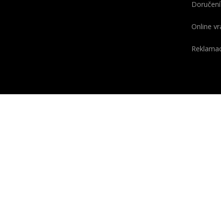
Doručení
Online vr
Reklama
KONTAKT
O GEOX
Telefon
Slovo GE
(odvozen
+420 910 920 954
a X, kter
PO
-
PÁ
7:00 - 15:00
technolog
E-mail
laborato