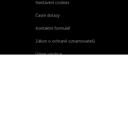
Nastavení cookies
Časté dotazy
Kontaktní formulář
Zákon o ochraně oznamovatelů
Údaje výrobce