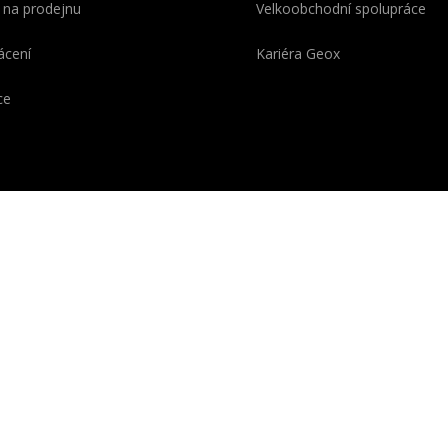
 na prodejnu
Velkoobchodní spolupráce
ácení
Kariéra Geox
ce
OX se skládá z Geo
o z řeckého „ge-“ = „země“)
é symbolizuje pokročilou
ii vyvinutou v italských
řích a chráněnou