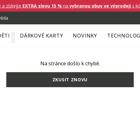
e a získejte
EXTRA slevu 15 %
na
vybranou obuv ve výprodeji
s k
věda
DĚTI
DÁRKOVÉ KARTY
NOVINKY
TECHNOLOG
Na stránce došlo k chybě.
ZKUSIT ZNOVU