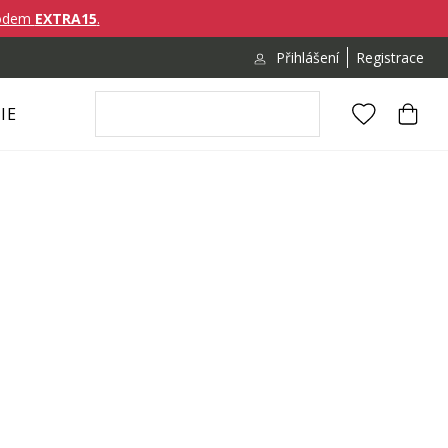
ódem
EXTRA15
.
Přihlášení
Registrace
IE